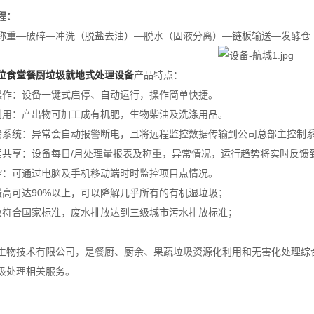
程：
称重—破碎—冲洗（脱盐去油）—脱水（固液分离）—链板输送—发酵仓
位食堂餐厨垃圾就地式处理设备
产品特点：
操作：设备一键式启停、自动运行，操作简单快捷。
利用：产出物可加工成有机肥，生物柴油及洗涤用品。
警系统：异常会自动报警断电，且将远程监控数据传输到公司总部主控制
据共享：设备每日/月处理量报表及称重，异常情况，运行趋势将实时反馈
控：可通过电脑及手机移动端时时监控项目点情况。
最高可达90%以上，可以降解几乎所有的有机湿垃圾；
放符合国家标准，废水排放达到三级城市污水排放标准；
生物技术有限公司，是餐厨、厨余、果蔬垃圾资源化利用和无害化处理综
圾处理相关服务。