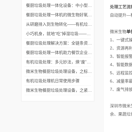
餐厨垃圾处理一体化设备：中小型场景就地处置的紧凑型方案
处理工艺流
餐厨垃圾处理一体机的微生物好氧发酵原理与商用场景应用
自动提升—
从研磨排入到生物转化——有机垃圾处理机的破碎排放与好氧堆肥降解双路线解析
微米生物
单
小巧机身，就地“吃”掉湿垃圾——餐厨垃圾处理一体机赋能源头减量
1、一键式
餐厨垃圾处理解决方案：全链条资源化，破解厨余污染难题
2、资源再
餐厨垃圾处理一体机助力餐饮企业实现绿色运营
3、智能报
有机垃圾处理：多元妙法，焕“废”为宝
4、智能数
微米生物餐厨垃圾处理设备，之标准型设备！
5、远程监
有机垃圾处理机日常使用步骤
6、减量率
7、废气排
微米生物餐厨垃圾处理设备，之紧凑型设备！
深圳市微米
余、果蔬垃