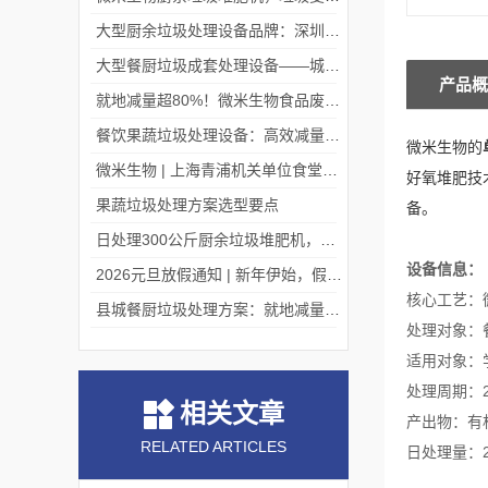
大型厨余垃圾处理设备品牌：深圳微米生物，迎考察浪潮！
大型餐厨垃圾成套处理设备——城市有机废弃物的“系统化完结者”
产品概
就地减量超80%！微米生物食品废弃物处理机赋能大型商超绿色运营！
餐饮果蔬垃圾处理设备：高效减量，助力餐饮行业绿色转型
微米生物的
微米生物 | 上海青浦机关单位食堂项目现场
好氧堆肥技
果蔬垃圾处理方案选型要点
备。
日处理300公斤厨余垃圾堆肥机，微米生物出口中国台湾！
设备信息：
2026元旦放假通知 | 新年伊始，假期安排请查收
核心工艺：
县城餐厨垃圾处理方案：就地减量资源化，守护县域生态与民生
处理对象：
适用对象：
处理周期：
相关文章
产出物：有
RELATED ARTICLES
日处理量：2