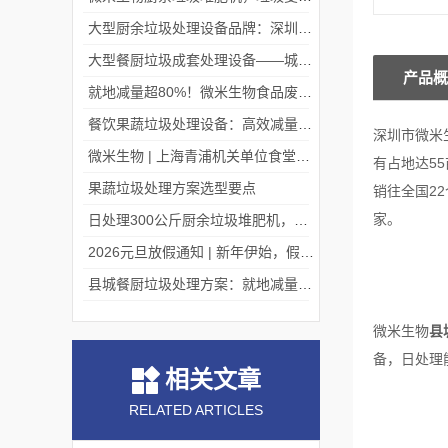
大型厨余垃圾处理设备品牌：深圳微米生物，迎考察浪潮！
大型餐厨垃圾成套处理设备——城市有机废弃物的“系统化完结者”
产品概
就地减量超80%！微米生物食品废弃物处理机赋能大型商超绿色运营！
餐饮果蔬垃圾处理设备：高效减量，助力餐饮行业绿色转型
深圳市微米
微米生物 | 上海青浦机关单位食堂项目现场
有占地达5
果蔬垃圾处理方案选型要点
销往全国2
家。
日处理300公斤厨余垃圾堆肥机，微米生物出口中国台湾！
2026元旦放假通知 | 新年伊始，假期安排请查收
县城餐厨垃圾处理方案：就地减量资源化，守护县域生态与民生
微米生物
县
备，日处理
相关文章
RELATED ARTICLES