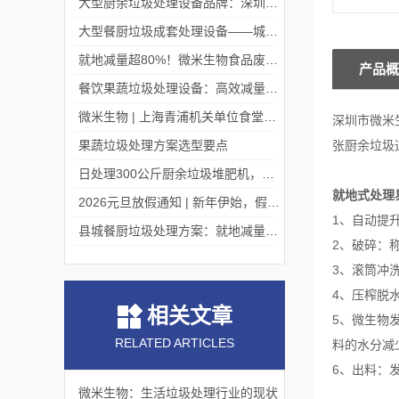
大型厨余垃圾处理设备品牌：深圳微米生物，迎考察浪潮！
大型餐厨垃圾成套处理设备——城市有机废弃物的“系统化完结者”
就地减量超80%！微米生物食品废弃物处理机赋能大型商超绿色运营！
产品概
餐饮果蔬垃圾处理设备：高效减量，助力餐饮行业绿色转型
微米生物 | 上海青浦机关单位食堂项目现场
深圳市微米
果蔬垃圾处理方案选型要点
张厨余垃圾
日处理300公斤厨余垃圾堆肥机，微米生物出口中国台湾！
就地式处理
2026元旦放假通知 | 新年伊始，假期安排请查收
1、自动提
县城餐厨垃圾处理方案：就地减量资源化，守护县域生态与民生
2、破碎：
3、滚筒冲
4、压榨脱
相关文章
5、微生物
RELATED ARTICLES
料的水分减
6、出料：
微米生物：生活垃圾处理行业的现状