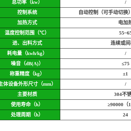
总功率（
kw）
/
控制系统
自动控制（可手动切换
加热方式
电加
温度控制范围（
℃）
55~6
进、出料方式
连续或间
耗电量（
kwh/kg）
/
噪音（
dB(A)）
≤75
称重精度（
kg）
±1
主体设备外形尺寸（
mm）
/
主要材质
304不
使用寿命（
h）
≥90000（
处理周期（
h）
24