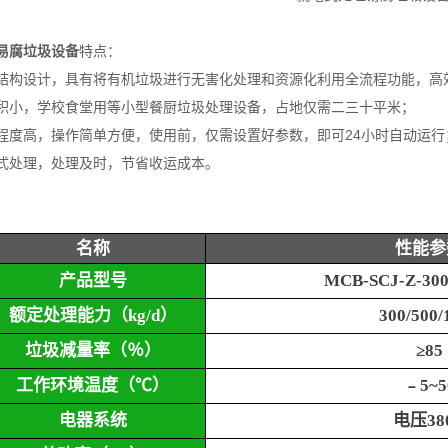
易腐垃圾设备
特点：
结构设计，具有将有机垃圾进行无害化处理和资源化利用全流程功能，高
积小，学校食堂用等小型餐厨垃圾处理设备，占地仅需二三十平米；
程度高，操作简单方便，使用前，仅需设置好参数，即可24小时自动运行
式处理，处理及时，节省收运成本。
名称
性能参
产品型号
MCB-SCJ-Z-300
额定处理能力（
kg/d
）
300/500/
垃圾减量率（％）
≥85
工作环境温度（
℃）
﹣
5~5
电器系统
电压
38