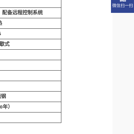
微信扫一扫
）配备远程控制系统
热
5
歇式
锈钢
10年）