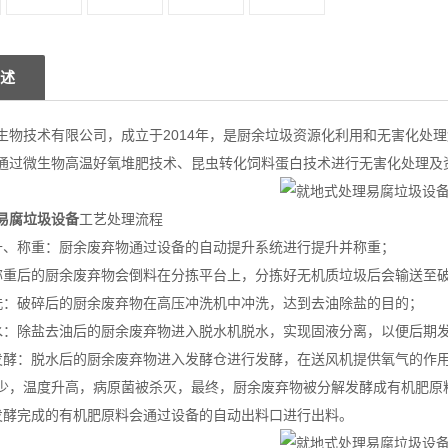
述
生物技术有限公司，成立于2014年，是厨余垃圾资源化利用和无害化处
通过微生物高温好氧堆肥技术、昆虫转化饲料蛋白技术进行无害化处理及
易腐垃圾设
备
工艺处理流程
升、称重：厨余废弃物通过设备的自动提升系统进行提升并称重；
称重后的厨余废弃物会倒料在分拣平台上，分拣好无机质垃圾后会输送至
洗：破碎后的厨余废弃物在高压冲洗机中冲洗，达到去油除盐的目的；
水：除盐去油后的厨余废弃物进入脱水机脱水，实现固液分离，以便后期
发酵：脱水后的厨余废弃物进入发酵仓进行发酵，在送风机提供氧气的作用
少，温度升高，病原菌被杀灭，最终，厨余废弃物被分解发酵成有机肥原
发酵完成的有机肥原料会通过设备的自动出料口进行出料。