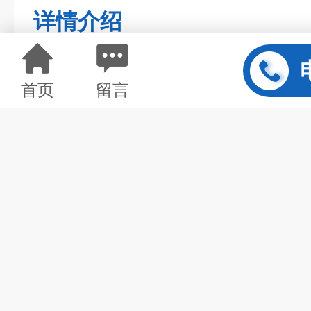
详情介绍
首页
留言
深圳市微米生物技术有限公司，
厨垃圾处理设备
及餐厨垃圾处理
微米生物
餐厨垃圾处理一体化
重、倒料、破碎、冲洗、脱水、
能于一体，可以将来料的餐厨垃
机肥原料的一体化餐厨垃圾处理
处理对象：餐厨、厨余、果蔬等