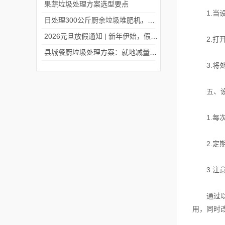
果蔬垃圾处理方案选型要点
1.当设
日处理300公斤厨余垃圾堆肥机，微米生物出口中国台湾！
2026元旦放假通知 | 新年伊始，假期安排请查收
2.打开
县城餐厨垃圾处理方案：就地减量资源化，守护县域生态与民生
3.将处
五、设
1.每次
2.定期
3.注意
通过以上
用，同时