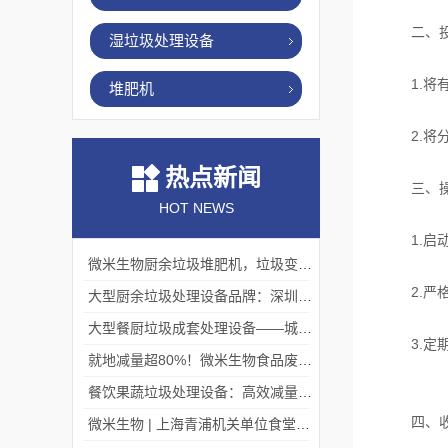
二、投
湿垃圾处理设备
1.将有
堆肥机
2.将分
热点新闻
三、操
HOT NEWS
1.启动
微米生物厨余垃圾堆肥机，垃圾变肥料，赋能绿色循环！
2.严格
大型厨余垃圾处理设备品牌：深圳微米生物，迎考察浪潮！
大型餐厨垃圾成套处理设备——城市有机废弃物的“系统化完结者”
3.定期
就地减量超80%！微米生物食品废弃物处理机赋能大型商超绿色运营！
餐饮果蔬垃圾处理设备：高效减量，助力餐饮行业绿色转型
四、收
微米生物 | 上海青浦机关单位食堂项目现场