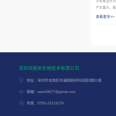
学校食堂作为
产生量大、集
污染，如...
查看更多>>
深圳市微米生物技术有限公司
地址：深圳市龙岗区布澜路联创科技园3期31栋
邮箱：weimi9577@gmail.com
传真：0755-23123270