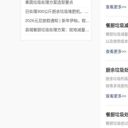
果蔬垃圾处理方案选型要点
大处理...
查看更多>>
日处理300公斤厨余垃圾堆肥机，微米生物出口中国台湾！
2026元旦放假通知 | 新年伊始，假期安排请查收
餐厨垃圾
县城餐厨垃圾处理方案：就地减量资源化，守护县域生态与民生
餐厨垃圾减量
以及使用成本
核心工作...
查看更多>>
厨余垃圾
厨余垃圾的高
政等多场景的
一、源...
查看更多>>
餐厨垃圾
餐厨垃圾经过