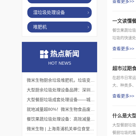
查看更多>>
湿垃圾处理设备
一文读懂
堆肥机
餐饮果蔬垃圾
垃圾的快速处
理是其...
查看更多>>
热点新闻
HOT NEWS
超市过期
在超市日常运
微米生物厨余垃圾堆肥机，垃圾变肥料，赋能绿色循环！
大、种类多、
大型厨余垃圾处理设备品牌：深圳微米生物，迎考察浪潮！
过广泛的...
查看更多>>
大型餐厨垃圾成套处理设备——城市有机废弃物的“系统化完结者”
就地减量超80%！微米生物食品废弃物处理机赋能大型商超绿色运营！
什么是大
餐饮果蔬垃圾处理设备：高效减量，助力餐饮行业绿色转型
大型餐厨垃圾
微米生物 | 上海青浦机关单位食堂项目现场
餐厨垃圾的集